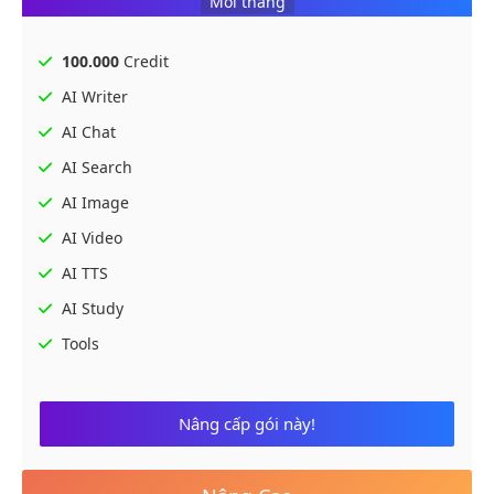
Mỗi tháng
100.000
Credit
AI Writer
AI Chat
AI Search
AI Image
AI Video
AI TTS
AI Study
Tools
Nâng cấp gói này!