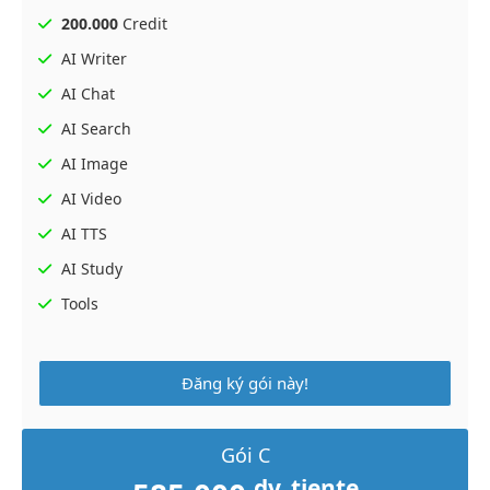
200.000
Credit
AI Writer
AI Chat
AI Search
AI Image
AI Video
AI TTS
AI Study
Tools
Đăng ký gói này!
Gói C
dv_tiente