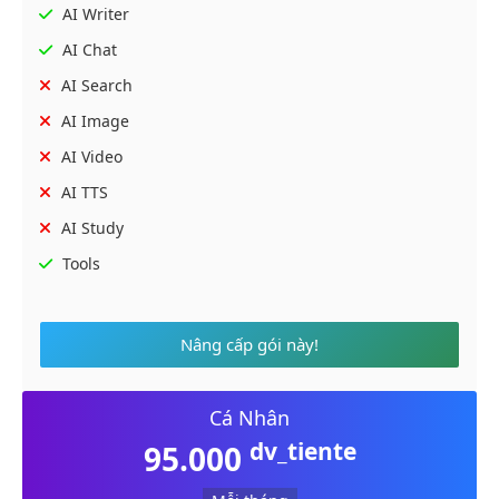
AI Writer
AI Chat
AI Search
AI Image
AI Video
AI TTS
AI Study
Tools
Nâng cấp gói này!
Cá Nhân
dv_tiente
95.000