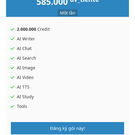
585.000
Một lần
2.000.000
Credit
AI Writer
AI Chat
AI Search
AI Image
AI Video
AI TTS
AI Study
Tools
Đăng ký gói này!